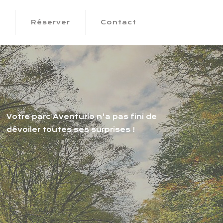
s
Réserver
Contact
Votre parc Aventurio n'a pas fini de
dévoiler toutes ses surprises !