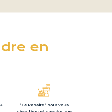
ndre en
ou
"Le Repaire" pour vous
désaltérer et prendre une