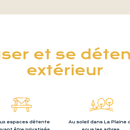
er et se déte
extérieur
ux espaces détente
Au soleil dans La Plaine 
vant être privatisés.
sous les arbres.