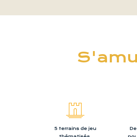
S'amus
5 terrains de jeu
De
thématisés.
pou