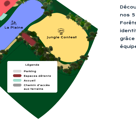
Décou
nos 5 
Forêt
ident
grâc
équip