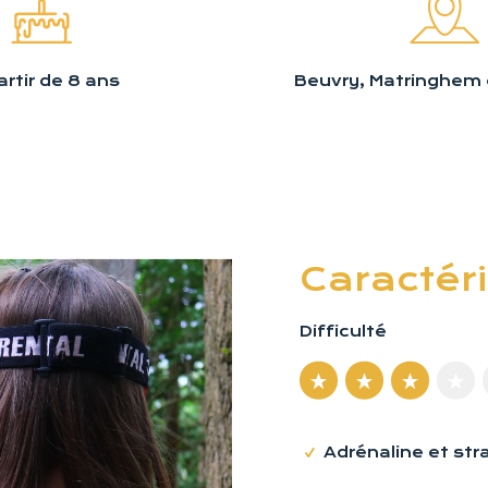
artir de 8 ans
Beuvry, Matringhem o
Caractér
Difficulté
Adrénaline et str