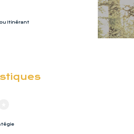
u Itinérant
istiques
atégie