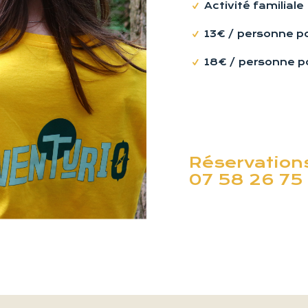
Activité familiale
13€ / personne po
18€ / personne po
Réservations
07 58 26 75 