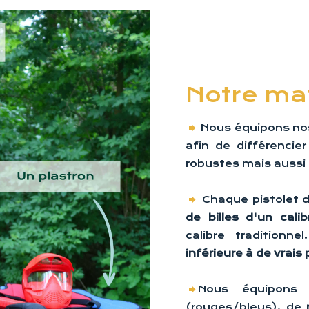
Notre mat
Nous équipons no
afin de différencie
robustes mais aussi 
Chaque pistolet 
de billes d'un cali
calibre traditionn
inférieure à de vrais 
Nous équipons
(rouges/bleus), de
m