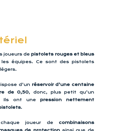
ériel
s joueurs de
pistolets rouges et bleus
r les équipes. Ce sont des pistolets
légers.
dispose d'un
réservoir d'une centaine
bre de 0,50
, donc, plus petit qu'un
el. Ils ont une
pression nettement
pistolets
.
 chaque joueur de
combinaisons
asques de protection
ainsi que de