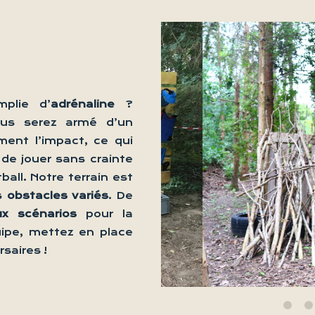
mplie d’
adrénaline
?
Vous serez armé d’un
ment l’impact, ce qui
de jouer sans crainte
ball. Notre terrain est
rs
obstacles variés
. De
x scénarios
pour la
quipe, mettez en place
saires !