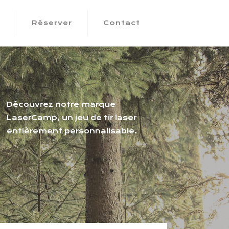
s
Réserver
Contact
Découvrez notre marque
LaserCamp, un jeu de tir laser
entièrement personnalisable.