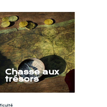
Chasse aux
trésors
ficulté