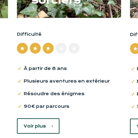
sorciers
Difficulté
Dif
À partir de 8 ans
Plusieurs aventures en extérieur
Résoudre des énigmes
90€ par parcours
Voir plus