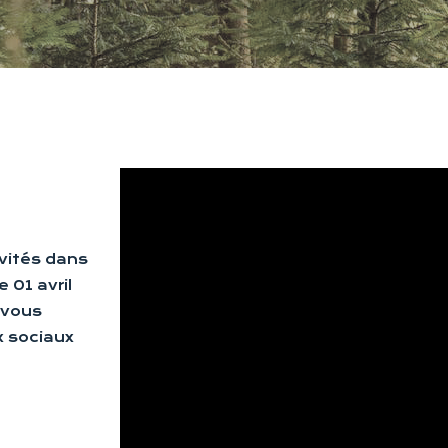
vités dans
e 01 avril
 vous
x sociaux