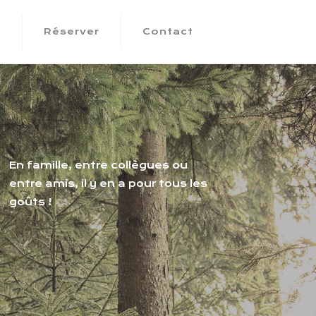
s
Réserver
Contact
En famille, entre collègues ou
entre amis, il y en a pour tous les
goûts !