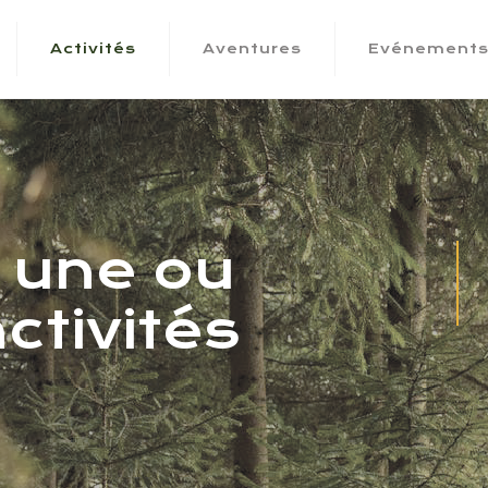
Activités
Aventures
Evénement
 une ou
ctivités